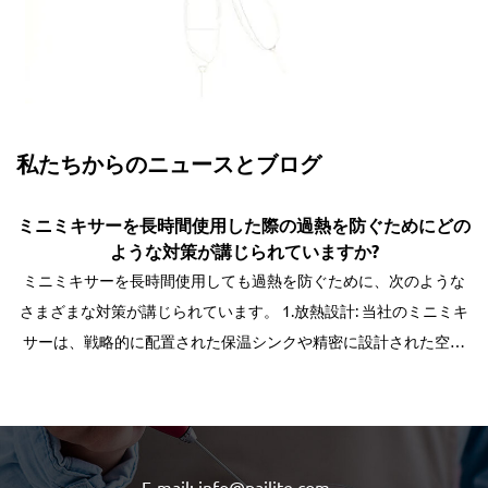
私たちからのニュースとブログ
ニミキサーを長時間使用した際の過熱を防ぐためにどの
多機能
ような対策が講じられていますか?
期にわ
ニミキサーを長時間使用しても過熱を防ぐために、次のような
多機能電
まな対策が講じられています。 1.放熱設計: 当社のミニミキ
には、ユ
ーは、戦略的に配置された保温シンクや精密に設計された空気
ります
流れ穴など、優れた保温機構を備えています。これらのレイア
す。 クリーニング： デバイスの表面: 使用後は、刺激の少ない非研
要素は、効率的な空気の流れを促進するように細心の注意を...
磨性の
E-mail: info@pailite.com