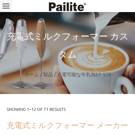
充電式ミルクフォーマー カス
タム
ホーム
/
製品
/
充電可能な牛乳泡EP-578
SHOWING 1–12 OF 71 RESULTS
充電式ミルクフォーマー メーカー