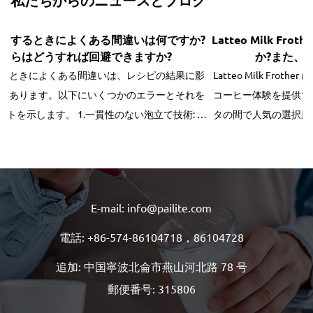
ですか?
Latteo Milk Frother の構造はどの程度耐久性があ
?
か?また、通常の使用に適していますか?
結果に影
Latteo Milk Frother は、完璧に泡立ったミルクを提供して
とそれを
コーヒー体験を提供できるため、コーヒー愛好家やホームバ
タの間で人気の選択肢となっています。ユーザーがミルク泡
泡立てるだ
器に投資する際によく考慮する重要な側面の 1 つは、その耐
...
と長期間にわたる定期的な使用に耐えられるかどうかです。 .
E-mail: info@pailite.com
電話: +86-574-86104718，86104728
追加: 中国寧波北侖市燕山河北路 78 号
郵便番号: 315806