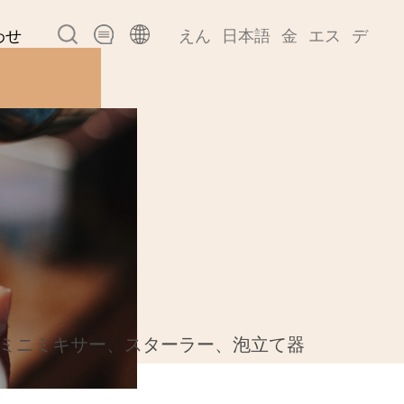
わせ
えん
日本語
金
エス
デ
ミニミキサー、スターラー、泡立て器