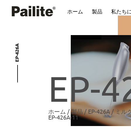
ホーム
製品
私たち
EP-426A
EP-4
ホーム
/
製品
/
EP-426A
/
ミル
EP-426A-11