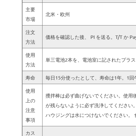
主要
北米・欧州
市場
注文
価格を確認した後、 PI を送る。T/T 
方法
使用
単三電池2本を、電池室に記されたプラ
方法
寿命
毎日15分使ったとして、寿命は1年。1回
使用
攪拌棒は必ず曲げないでください。使用
上の
が残らないように必ず洗浄してください。
注意
ハウジングは水につけないでください。 
事項
カス