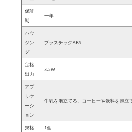
保証
一年
期
ハウ
ジン
プラスチックABS
グ
定格
3.5W
出力
アプ
リケ
牛乳を泡立てる、コーヒーや飲料を泡立
ーシ
ョン
規格
1個