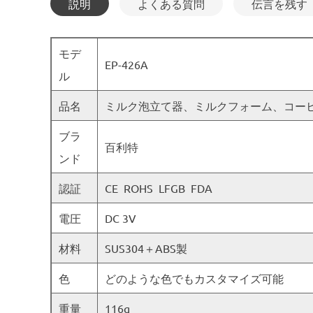
説明
よくある質問
伝言を残す
モデ
EP-426A
ル
品名
ミルク泡立て器、ミルクフォーム、コー
ブラ
百利特
ンド
認証
CE ROHS LFGB FDA
電圧
DC 3V
材料
SUS304＋ABS製
色
どのような色でもカスタマイズ可能
重量
116g