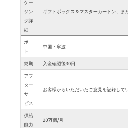
ケー
ジン
ギフトボックス＆マスターカートン、ま
グ詳
細
ポー
中国・寧波
ト
納期
入金確認後30日
アフ
ター
お客様からいただいたご意見を記録して
サー
ビス
供給
20万個/月
能力