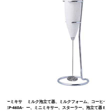
キサ
ミルク泡立て器、ミルクフォーム、コーヒーミキサ
ミ
A-
ー、ミニミキサー、スターラー、泡立て器 EP-460A-
ー