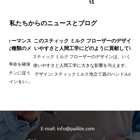
15
私たちからのニュースとブログ
ンス
このスティック ミルク フローザーのデザインは、使
多
のメ
いやすさと人間工学にどのように貢献していますか?
す
スティック ミルク フローザーのデザインは、いくつかの点で
確保
多
使いやすさと人間工学に大きな影響を与えます。 ハンドルの
従う
質
デザイン: スティックミルク泡立て器のハンドルのデザイン
いく
要
は、単なる美学を超えています。それはユーザーの快適さと
パ
安全性を確保する上で重要な要素です。人間工学に基づいた
面を
う
形状のハンドルは手に自然にフィットし...
E-mail: info@pailite.com