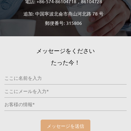
電話: +86-574-86104718，86104728
追加: 中国寧波北侖市燕山河北路 78 号
郵便番号: 315806
メッセージをください
たった今！
メッセージを送信