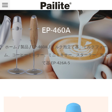
EP-460A
ホーム
/
製品
/
EP-460A
/
ミルク泡立て器、ミルクフォー
ム、コーヒーミキサー、ミニミキサー、スターラー、泡立
て器 EP-426A-5