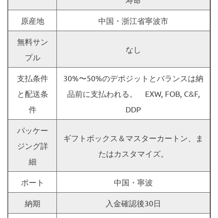
原産地
中国・浙江省寧波市
無料サン
なし
プル
支払条件
30%〜50%のデポジットとバランスは納
と配送条
品前に支払われる。 EXW, FOB, C&F,
件
DDP
パッケー
ギフトボックス＆マスターカートン、ま
ジング詳
たはカスタマイズ。
細
ポート
中国・寧波
納期
入金確認後30日