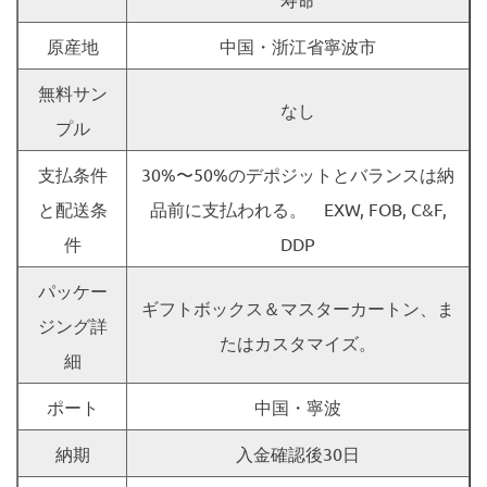
原産地
中国・浙江省寧波市
無料サン
なし
プル
支払条件
30%〜50%のデポジットとバランスは納
と配送条
品前に支払われる。 EXW, FOB, C&F,
件
DDP
パッケー
ギフトボックス＆マスターカートン、ま
ジング詳
たはカスタマイズ。
細
ポート
中国・寧波
納期
入金確認後30日