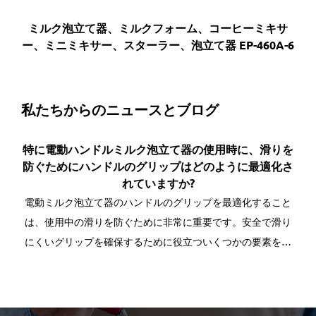
キサ
ミルク泡立て器、ミルクフォーム、コーヒーミキサ
ミ
A-5
ー、ミニミキサー、スターラー、泡立て器 EP-460A-6
ー、
私たちからのニュースとブログ
立て
特に電動ハンドルミルク泡立て器の使用時に、滑りを
こ
ます
防ぐためにハンドルのグリップはどのように最適化さ
い
れていますか?
ステ
る作
電動ミルク泡立て器のハンドルのグリップを最適化すること
使い
果た
は、使用中の滑りを防ぐために非常に重要です。安全で滑り
デ
にくいグリップを確保するために役立ついくつかの要素を次
は
のスイ
に示します。 テクスチャード加工された表面: ハンドルに細か
安
積を
いテクスチャード加工された表面を導入することは、操作時
のグリップを最適化するために...